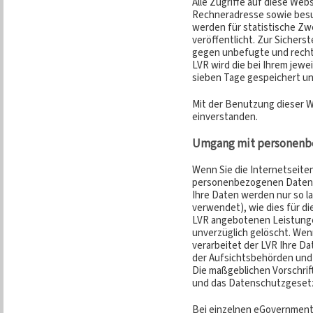
Alle Zugriffe auf diese Web
Rechneradresse sowie besu
werden für statistische Zw
veröffentlicht. Zur Sichers
gegen unbefugte und recht
LVR wird die bei Ihrem jewe
sieben Tage gespeichert u
Mit der Benutzung dieser We
einverstanden.
Umgang mit personenb
Wenn Sie die Internetseite
personenbezogenen Daten 
Ihre Daten werden nur so l
verwendet), wie dies für di
LVR angebotenen Leistungen
unverzüglich gelöscht. Wen
verarbeitet der LVR Ihre 
der Aufsichtsbehörden und
Die maßgeblichen Vorschri
und das Datenschutzgeset
Bei einzelnen eGovernment