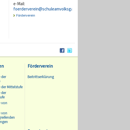
e-Mail:
foerderverein@schuleamvolksgarten.de
Förderverein
en
Förderverein
 der
Beitrittserklärung
e
 der Mittelstufe
 der
ufe
e von
e von
greifenden
ungen