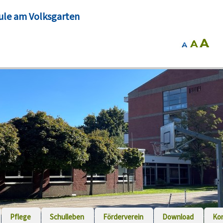
ule am Volksgarten
Pflege
Schulleben
Förderverein
Download
Ko