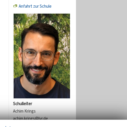
Anfahrt zur Schule
Schulleiter
Achim Krings
achim.krings@lvr.de