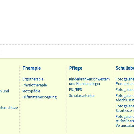
n
Therapie
Pflege
Schulleb
Ergotherapie
Kinderkrankenschwestern
Fotogalerie
und Krankenpfleger
Primarstuf
Physiotherapie
FSJ/BFD
Fotogalerie
en und
Motopädie
Schulassistenten
Fotogalerie
Hilfsmittelversorgung
Abschlussst
Fotogaleri
terrichtszeiten
Sportfesten
Fotogaleri
stufenüber
Veranstalt