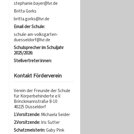
stephanie.bayer@lvr.de
Britta Gorks
britta.gorks@lvr.de
Email der Schule:
schule-am-volksgarten-
duesseldorf@lvr.de
Schulsprecher im Schuljahr
2025/2026:
Stellvertreter:innen:
Kontakt Förderverein
Verein der Freunde der Schule
für Körperbehinderte e.V.
Brinckmannstraße 8-10
40225 Düsseldorf
1.Vorsitzende:
Michaela Seider
2.Vorsitzende:
Iris Sutter
Schatzmeisterin:
Gaby Pink