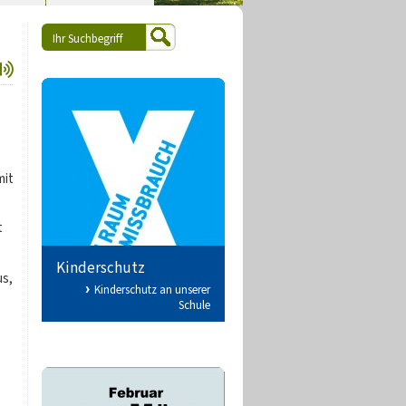
mit
t
Kinderschutz
us,
Kinderschutz an unserer
Schule