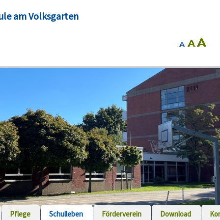
ule am Volksgarten
Pflege
Schulleben
Förderverein
Download
Ko