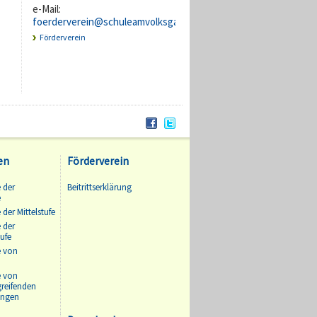
e-Mail:
foerderverein@schuleamvolksgarten.de
Förderverein
en
Förderverein
 der
Beitrittserklärung
e
 der Mittelstufe
 der
ufe
e von
e von
greifenden
ungen