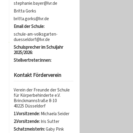
stephanie.bayer@lvr.de
Britta Gorks
britta.gorks@lvr.de
Email der Schule:
schule-am-volksgarten-
duesseldorf@lvr.de
Schulsprecher im Schuljahr
2025/2026:
Stellvertreter:innen:
Kontakt Förderverein
Verein der Freunde der Schule
für Körperbehinderte e.V.
Brinckmannstraße 8-10
40225 Düsseldorf
1.Vorsitzende:
Michaela Seider
2.Vorsitzende:
Iris Sutter
Schatzmeisterin:
Gaby Pink