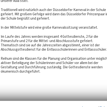
unserer Aula statt.
Traditionell wird natürlich auch der Düsseldorfer Karneval in der Schule
gefeiert. Mit großem Gefolge wird dann das Düsseldorfer Prinzenpaar i
der Schule begrüßt und gefeiert.
In der Mittelstufe wird eine große Karnevalssitzung veranstaltet.
Im Laufe des Jahres werden insgesamt 4 Gottesdienste, 2 für die
Primarstufe und 2 für die Mittel- und Abschlussstufe gefeiert.
Thematisch sind sie auf die Jahreszeiten abgestimmt, einer ist der
Abschlussgottesdienst für die Entlassschülerinnen und Entlassschüler.
Reihum sind die Klassen für die Planung und Organisation unter möglic
aktiver Beteiligung der Schülerinnen und Schüler vor allem bei der
Gestaltung und Durchführung zuständig. Die Gottesdienste werden
ökumenisch durchgeführt.