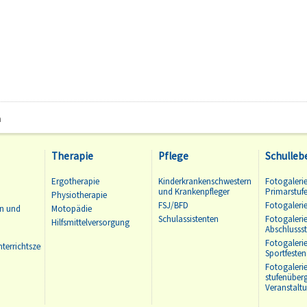
n
Therapie
Pflege
Schulleb
Ergotherapie
Kinderkrankenschwestern
Fotogalerie
und Krankenpfleger
Primarstuf
Physiotherapie
FSJ/BFD
Fotogalerie
en und
Motopädie
Schulassistenten
Fotogalerie
Hilfsmittelversorgung
Abschlussst
Fotogaleri
terrichtszeiten
Sportfesten
Fotogaleri
stufenüber
Veranstalt