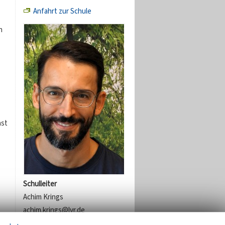
Anfahrt zur Schule
n
hst
Schulleiter
Achim Krings
achim.krings@lvr.de