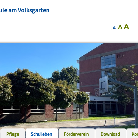
ule am Volksgarten
Pflege
Schulleben
Förderverein
Download
Ko