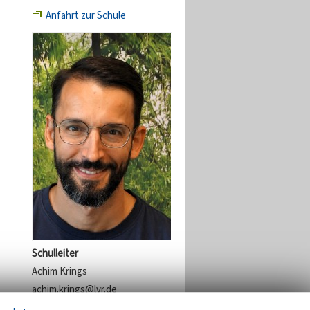
Anfahrt zur Schule
Schulleiter
Achim Krings
achim.krings@lvr.de