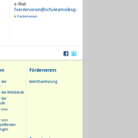
e-Mail:
foerderverein@schuleamvolksgarten.de
Förderverein
en
Förderverein
 der
Beitrittserklärung
e
 der Mittelstufe
 der
ufe
e von
e von
greifenden
ungen