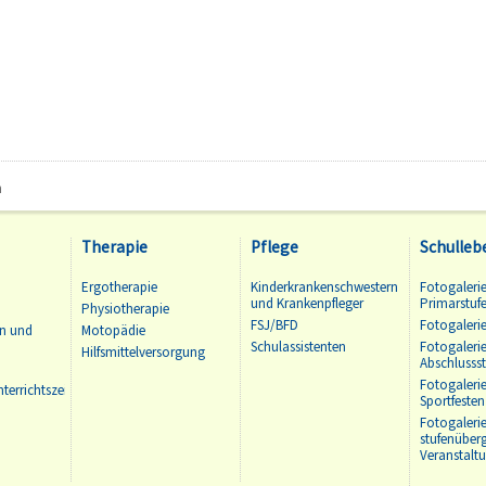
n
Therapie
Pflege
Schulleb
Ergotherapie
Kinderkrankenschwestern
Fotogalerie
und Krankenpfleger
Primarstuf
Physiotherapie
FSJ/BFD
Fotogalerie
en und
Motopädie
Schulassistenten
Fotogalerie
Hilfsmittelversorgung
Abschlussst
Fotogaleri
terrichtszeiten
Sportfesten
Fotogaleri
stufenüber
Veranstalt