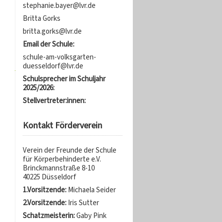
stephanie.bayer@lvr.de
Britta Gorks
britta.gorks@lvr.de
Email der Schule:
schule-am-volksgarten-
duesseldorf@lvr.de
Schulsprecher im Schuljahr
2025/2026:
Stellvertreter:innen:
Kontakt Förderverein
Verein der Freunde der Schule
für Körperbehinderte e.V.
Brinckmannstraße 8-10
40225 Düsseldorf
1.Vorsitzende:
Michaela Seider
2.Vorsitzende:
Iris Sutter
Schatzmeisterin:
Gaby Pink