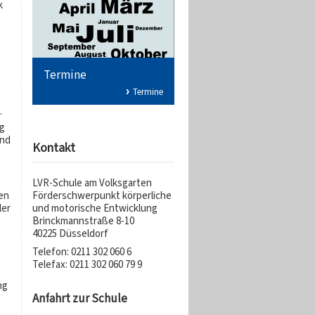
k
Termine
Termine
.
g
und
Kontakt
LVR-Schule am Volksgarten
en
Förderschwerpunkt körperliche
ler
und motorische Entwicklung
Brinckmannstraße 8-10
40225 Düsseldorf
Telefon: 0211 302 060 6
Telefax: 0211 302 060 79 9
ng
Anfahrt zur Schule