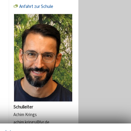
Anfahrt zur Schule
Schulleiter
Achim Krings
achim.krings@lvr.de