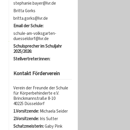
stephanie.bayer@lvr.de
Britta Gorks
britta.gorks@lvr.de
Email der Schule:
schule-am-volksgarten-
duesseldorf@lvr.de
Schulsprecher im Schuljahr
2025/2026:
Stellvertreter:innen:
Kontakt Förderverein
Verein der Freunde der Schule
für Körperbehinderte e.V.
Brinckmannstraße 8-10
40225 Düsseldorf
1.Vorsitzende:
Michaela Seider
2.Vorsitzende:
Iris Sutter
Schatzmeisterin:
Gaby Pink