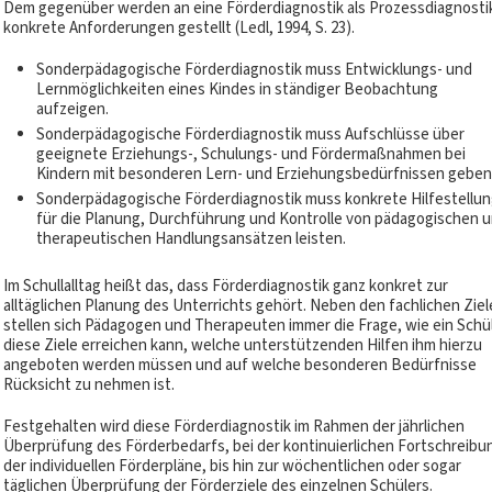
Dem gegenüber werden an eine Förderdiagnostik als Prozessdiagnosti
konkrete Anforderungen gestellt (Ledl, 1994, S. 23).
Sonderpädagogische Förderdiagnostik muss Entwicklungs- und
Lernmöglichkeiten eines Kindes in ständiger Beobachtung
aufzeigen.
Sonderpädagogische Förderdiagnostik muss Aufschlüsse über
geeignete Erziehungs-, Schulungs- und Fördermaßnahmen bei
Kindern mit besonderen Lern- und Erziehungsbedürfnissen geben
Sonderpädagogische Förderdiagnostik muss konkrete Hilfestellun
für die Planung, Durchführung und Kontrolle von pädagogischen 
therapeutischen Handlungsansätzen leisten.
Im Schullalltag heißt das, dass Förderdiagnostik ganz konkret zur
alltäglichen Planung des Unterrichts gehört. Neben den fachlichen Ziel
stellen sich Pädagogen und Therapeuten immer die Frage, wie ein Schü
diese Ziele erreichen kann, welche unterstützenden Hilfen ihm hierzu
angeboten werden müssen und auf welche besonderen Bedürfnisse
Rücksicht zu nehmen ist.
Festgehalten wird diese Förderdiagnostik im Rahmen der jährlichen
Überprüfung des Förderbedarfs, bei der kontinuierlichen Fortschreibu
der individuellen Förderpläne, bis hin zur wöchentlichen oder sogar
täglichen Überprüfung der Förderziele des einzelnen Schülers.