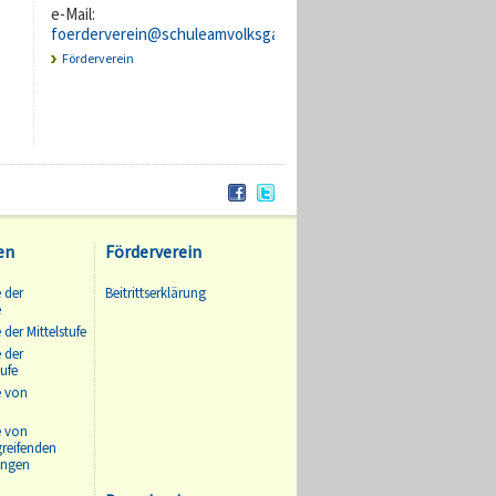
e-Mail:
foerderverein@schuleamvolksgarten.de
Förderverein
en
Förderverein
 der
Beitrittserklärung
e
 der Mittelstufe
 der
ufe
e von
e von
greifenden
ungen