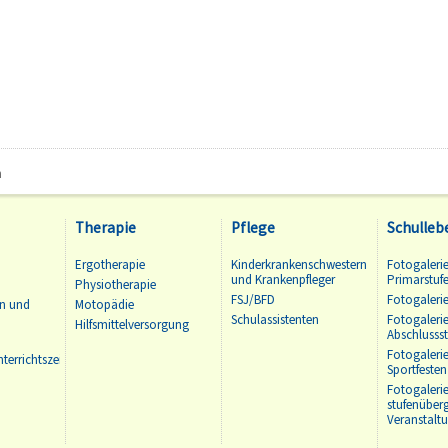
n
Therapie
Pflege
Schulleb
Ergotherapie
Kinderkrankenschwestern
Fotogalerie
und Krankenpfleger
Primarstuf
Physiotherapie
FSJ/BFD
Fotogalerie
en und
Motopädie
Schulassistenten
Fotogalerie
Hilfsmittelversorgung
Abschlussst
Fotogaleri
terrichtszeiten
Sportfesten
Fotogaleri
stufenüber
Veranstalt