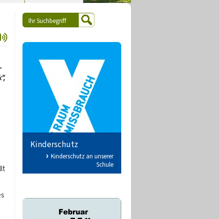
r
",
Kinderschutz
Kinderschutz an unserer
Schule
lt
es